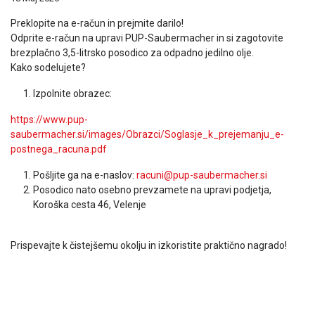
Preklopite na e-račun in prejmite darilo!
Odprite e-račun na upravi PUP-Saubermacher in si zagotovite
brezplačno 3,5-litrsko posodico za odpadno jedilno olje.
Kako sodelujete?
Izpolnite obrazec:
https://www.pup-
saubermacher.si/images/Obrazci/Soglasje_k_prejemanju_e-
postnega_racuna.pdf
Pošljite ga na e-naslov:
racuni@pup-saubermacher.si
Posodico nato osebno prevzamete na upravi podjetja,
Koroška cesta 46, Velenje
Prispevajte k čistejšemu okolju in izkoristite praktično nagrado!