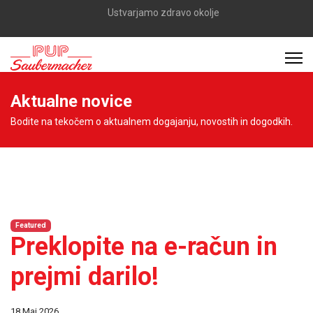
Ustvarjamo zdravo okolje
Aktualne novice
Bodite na tekočem o aktualnem dogajanju, novostih in dogodkih.
Featured
Preklopite na e-račun in
prejmi darilo!
18 Maj 2026