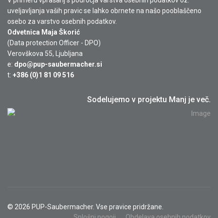
V primeru vprašanj s področja varstva osebnih podatkov oz.
uveljavljanja vaših pravic se lahko obrnete na našo pooblaščeno
osebo za varstvo osebnih podatkov.
Odvetnica Maja Škorić
(Data protection Officer - DPO)
Verovškova 55, Ljubljana
e:
dpo@pup-saubermacher.si
t:
+386 (0)1 81 09 516
Sodelujemo v projektu Manj je več.
© 2026 PUP-Saubermacher. Vse pravice pridržane.
Splošni pogoji
Obdelava osebnih podatkov