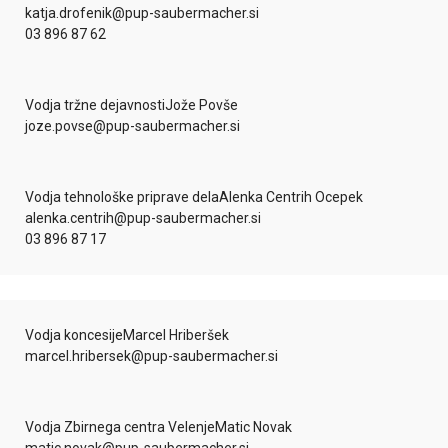
katja.drofenik@pup-saubermacher.si
03 896 87 62
Vodja tržne dejavnosti
Jože Povše
joze.povse@pup-saubermacher.si
Vodja tehnološke priprave dela
Alenka Centrih Ocepek
alenka.centrih@pup-saubermacher.si
03 896 87 17
Vodja koncesije
Marcel Hriberšek
marcel.hribersek@pup-saubermacher.si
Vodja Zbirnega centra Velenje
Matic Novak