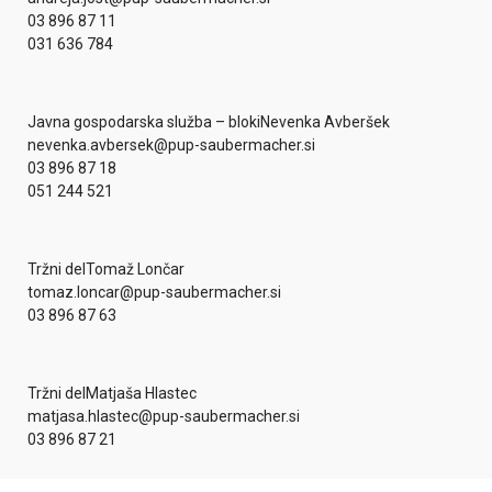
03 896 87 11
031 636 784
Javna gospodarska služba – bloki
Nevenka Avberšek
nevenka.avbersek@pup-saubermacher.si
03 896 87 18
051 244 521
Tržni del
Tomaž Lončar
tomaz.loncar@pup-saubermacher.si
03 896 87 63
Tržni del
Matjaša Hlastec
matjasa.hlastec@pup-saubermacher.si
03 896 87 21