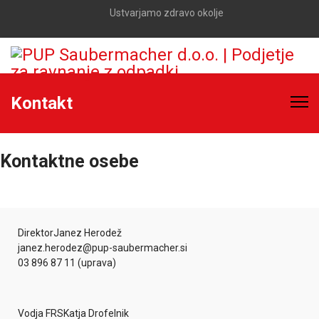
Ustvarjamo zdravo okolje
Kontakt
Kontaktne osebe
Direktor
Janez Herodež
janez.herodez@pup-saubermacher.si
03 896 87 11 (uprava)
Vodja FRS
Katja Drofelnik