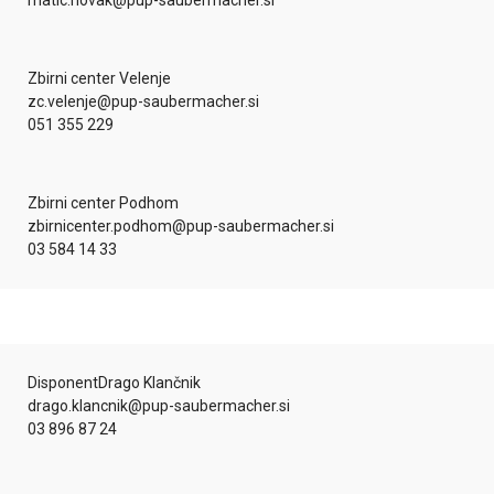
matic.novak@pup-saubermacher.si
Zbirni center Velenje
zc.velenje@pup-saubermacher.si
051 355 229
Zbirni center Podhom
zbirnicenter.podhom@pup-saubermacher.si
03 584 14 33
Disponent
Drago Klančnik
drago.klancnik@pup-saubermacher.si
03 896 87 24