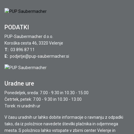
PODATKI
PUP-Saubermacher d.o.o.
Koroška cesta 46, 3320 Velenje
T:
03 896 87 11
E:
podjetje@pup-saubermacher.si
Uradne ure
Ponedeljek, sreda: 7.00 - 9.30 in 10.30 - 15.00
Četrtek, petek: 7.00 - 9.30 in 10.30 - 13.00
Torek: ni uradnih ur
V času uradnih ur lahko dobite informacije o ravnanju z odpadki
tako, da iz položnice navedete številki plačnika in odjemnega
mesta. S položnico lahko vstopate v zbirni center Velenje in