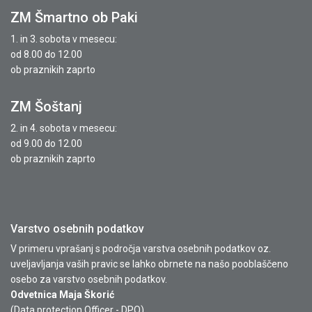
ZM Šmartno ob Paki
1. in 3. sobota v mesecu:
od 8.00 do 12.00
ob praznikih zaprto
ZM Šoštanj
2. in 4. sobota v mesecu:
od 9.00 do 12.00
ob praznikih zaprto
Varstvo osebnih podatkov
V primeru vprašanj s področja varstva osebnih podatkov oz.
uveljavljanja vaših pravic se lahko obrnete na našo pooblaščeno
osebo za varstvo osebnih podatkov.
Odvetnica Maja Škorić
(Data protection Officer - DPO)