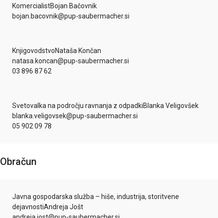
Komercialist
Bojan Bačovnik
bojan.bacovnik@pup-saubermacher.si
Knjigovodstvo
Nataša Končan
natasa.koncan@pup-saubermacher.si
03 896 87 62
Svetovalka na področju ravnanja z odpadki
Blanka Veligovšek
blanka.veligovsek@pup-saubermacher.si
05 902 09 78
Obračun
Javna gospodarska služba – hiše, industrija, storitvene
dejavnosti
Andreja Jošt
andreja.jost@pup-saubermacher.si